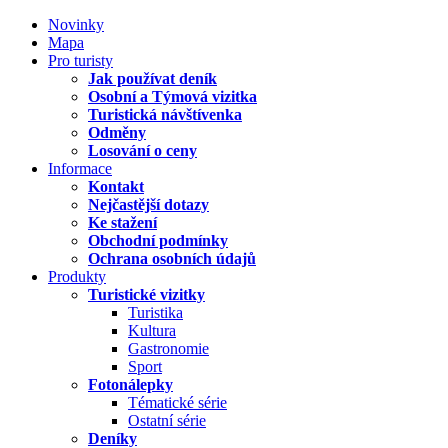
Novinky
Mapa
Pro turisty
Jak používat deník
Osobní a Týmová vizitka
Turistická návštívenka
Odměny
Losování o ceny
Informace
Kontakt
Nejčastější dotazy
Ke stažení
Obchodní podmínky
Ochrana osobních údajů
Produkty
Turistické vizitky
Turistika
Kultura
Gastronomie
Sport
Fotonálepky
Tématické série
Ostatní série
Deníky