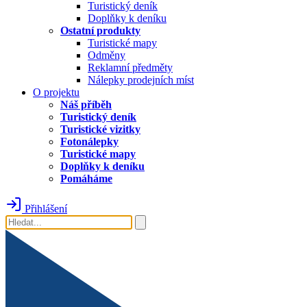
Turistický deník
Doplňky k deníku
Ostatní produkty
Turistické mapy
Odměny
Reklamní předměty
Nálepky prodejních míst
O projektu
Náš příběh
Turistický deník
Turistické vizitky
Fotonálepky
Turistické mapy
Doplňky k deníku
Pomáháme
Přihlášení