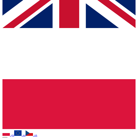
pln
eur
czk