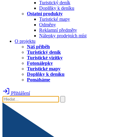
Turistický deník
Doplňky k deníku
Ostatní produkty
Turistické mapy
Odměny
Reklamní předměty
Nálepky prodejních míst
O projektu
Náš příběh
Turistický deník
Turistické vizitky
Fotonálepky
Turistické mapy
Doplňky k deníku
Pomáháme
Přihlášení