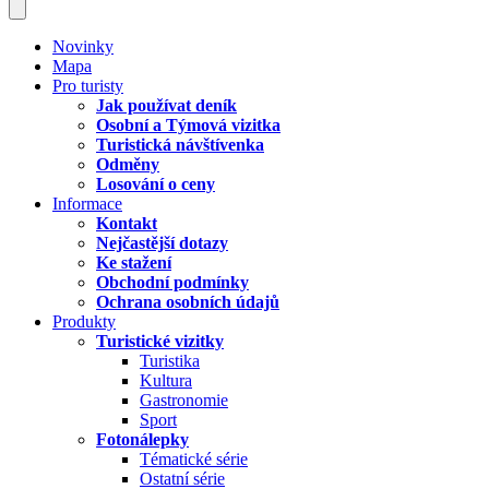
Novinky
Mapa
Pro turisty
Jak používat deník
Osobní a Týmová vizitka
Turistická návštívenka
Odměny
Losování o ceny
Informace
Kontakt
Nejčastější dotazy
Ke stažení
Obchodní podmínky
Ochrana osobních údajů
Produkty
Turistické vizitky
Turistika
Kultura
Gastronomie
Sport
Fotonálepky
Tématické série
Ostatní série