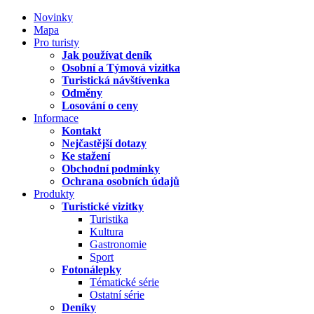
Novinky
Mapa
Pro turisty
Jak používat deník
Osobní a Týmová vizitka
Turistická návštívenka
Odměny
Losování o ceny
Informace
Kontakt
Nejčastější dotazy
Ke stažení
Obchodní podmínky
Ochrana osobních údajů
Produkty
Turistické vizitky
Turistika
Kultura
Gastronomie
Sport
Fotonálepky
Tématické série
Ostatní série
Deníky