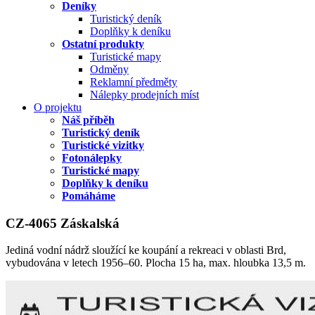
Deníky
Turistický deník
Doplňky k deníku
Ostatní produkty
Turistické mapy
Odměny
Reklamní předměty
Nálepky prodejních míst
O projektu
Náš příběh
Turistický deník
Turistické vizitky
Fotonálepky
Turistické mapy
Doplňky k deníku
Pomáháme
CZ-4065 Záskalská
Jediná vodní nádrž sloužící ke koupání a rekreaci v oblasti Brd,
vybudována v letech 1956–60. Plocha 15 ha, max. hloubka 13,5 m.