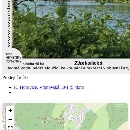
Prodejní místa
IC Hořovice, Vrbnovská 30/1 (5.4km)
+
−