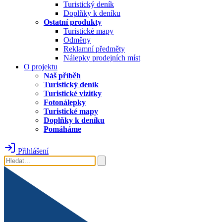
Turistický deník
Doplňky k deníku
Ostatní produkty
Turistické mapy
Odměny
Reklamní předměty
Nálepky prodejních míst
O projektu
Náš příběh
Turistický deník
Turistické vizitky
Fotonálepky
Turistické mapy
Doplňky k deníku
Pomáháme
Přihlášení