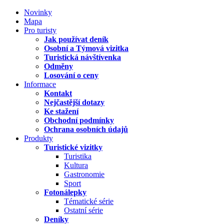
Novinky
Mapa
Pro turisty
Jak používat deník
Osobní a Týmová vizitka
Turistická návštívenka
Odměny
Losování o ceny
Informace
Kontakt
Nejčastější dotazy
Ke stažení
Obchodní podmínky
Ochrana osobních údajů
Produkty
Turistické vizitky
Turistika
Kultura
Gastronomie
Sport
Fotonálepky
Tématické série
Ostatní série
Deníky