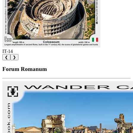
IT-14
❮
❯
Forum Romanum