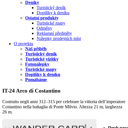
Deníky
Turistický deník
Doplňky k deníku
Ostatní produkty
Turistické mapy
Odměny
Reklamní předměty
Nálepky prodejních míst
O projektu
Náš příběh
Turistický deník
Turistické vizitky
Fotonálepky
Turistické mapy
Doplňky k deníku
Pomáháme
IT-24 Arco di Costantino
Costruito negli anni 312–315 per celebrare la vittoria dell’imperatore
Costantino nella battaglia di Ponte Milvio. Altezza 21 m, larghezza
26 m.
Druh pro