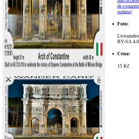
parcocoloss
di-costanti
sudans/
Foto:
Livioandr
BY-SA 4.0
Cena:
15 Kč