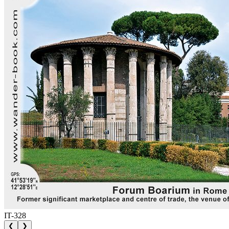
IT-328
❮
❯