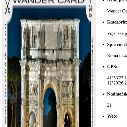
Wander Ca
Kategorie
Vojenské 
Správní čl
Roma / Lazi
GPS:
41°53'23.
12°29'26.
Nadmořsk
21
Web: