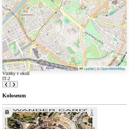
Leaflet
|
©
OpenStreetMap
Vizitky v okolí
IT-2
❮
❯
Koloseum