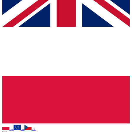
pln
eur
czk