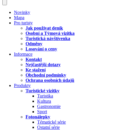
Novinky
Mapa
Pro turisty
Jak používat deník
Osobní a Týmová vizitka
Turistická návštívenka
Odměny
Losování o ceny
Informace
Kontakt
Nejčastější dotazy
Ke stažení
Obchodní podmínky
Ochrana osobních údajů
Produkty
Turistické vizitky
Turistika
Kultura
Gastronomie
Sport
Fotonálepky
Tématické série
Ostatní série