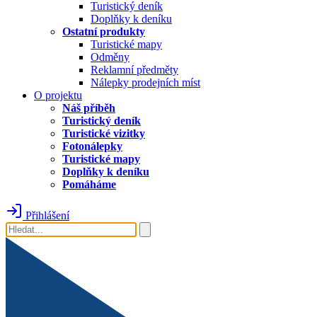
Turistický deník
Doplňky k deníku
Ostatní produkty
Turistické mapy
Odměny
Reklamní předměty
Nálepky prodejních míst
O projektu
Náš příběh
Turistický deník
Turistické vizitky
Fotonálepky
Turistické mapy
Doplňky k deníku
Pomáháme
Přihlášení