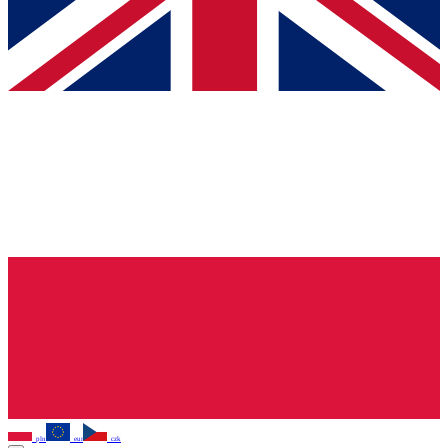
pln
eur
czk