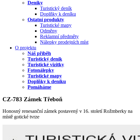
Deníky
Turistický deník
Doplňky k deníku
Ostatní produkty
Turistické mapy
Odměny
Reklamní předměty
Nálepky prodejních míst
O projektu
Náš příběh
Turistický deník
Turistické vizitky
Fotonálepky
Turistické mapy
Doplňky k deníku
Pomáháme
CZ-783 Zámek Třeboň
Honosný renesanční zámek postavený v 16. století Rožmberky na
místě gotické tvrze