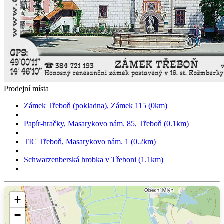
Prodejní místa
Zámek Třeboň (pokladna), Zámek 115 (0km)
Papír-hračky, Masarykovo nám. 85, Třeboň (0.1km)
TIC Třeboň, Masarykovo nám. 1 (0.2km)
Schwarzenberská hrobka v Třeboni (1.1km)
+
−