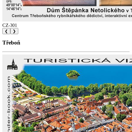
CZ-301
❮
❯
Třeboň