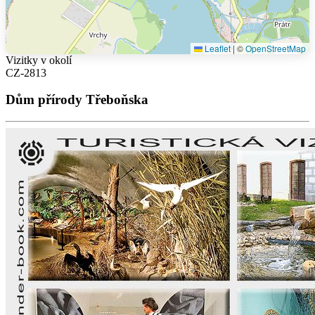
Leaflet
|
©
OpenStreetMap
Vizitky v okolí
CZ-2813
Dům přírody Třeboňska