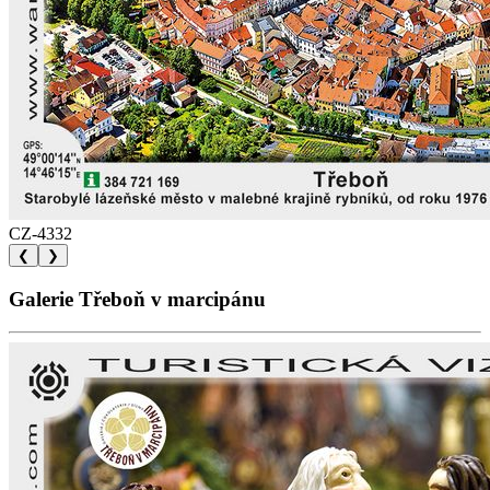
CZ-4332
❮
❯
Galerie Třeboň v marcipánu