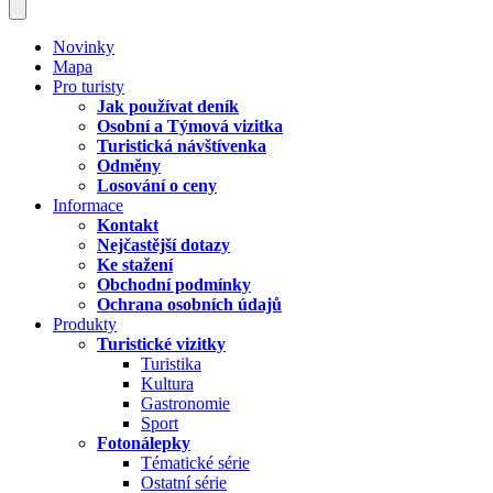
Novinky
Mapa
Pro turisty
Jak používat deník
Osobní a Týmová vizitka
Turistická návštívenka
Odměny
Losování o ceny
Informace
Kontakt
Nejčastější dotazy
Ke stažení
Obchodní podmínky
Ochrana osobních údajů
Produkty
Turistické vizitky
Turistika
Kultura
Gastronomie
Sport
Fotonálepky
Tématické série
Ostatní série