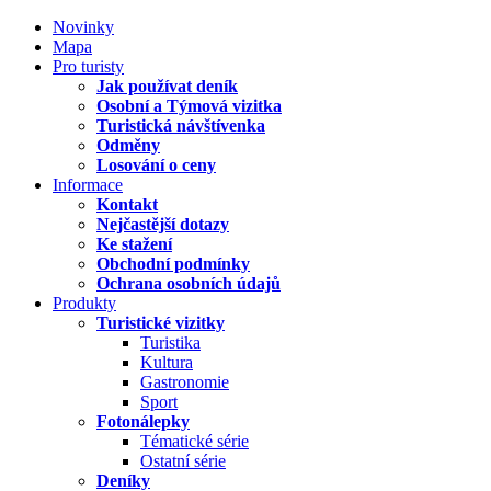
Novinky
Mapa
Pro turisty
Jak používat deník
Osobní a Týmová vizitka
Turistická návštívenka
Odměny
Losování o ceny
Informace
Kontakt
Nejčastější dotazy
Ke stažení
Obchodní podmínky
Ochrana osobních údajů
Produkty
Turistické vizitky
Turistika
Kultura
Gastronomie
Sport
Fotonálepky
Tématické série
Ostatní série
Deníky