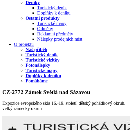
Deníky
Turistický deník
Doplňky k deníku
Ostatní produkty
Turistické mapy
Odměny
Reklamní předměty
Nálepky prodejních míst
O projektu
Náš příběh
Turistický deník
Turistické vizitky
Fotonálepky
Turistické mapy
Doplňky k deníku
Pomáháme
CZ-2772 Zámek Světlá nad Sázavou
Expozice evropského skla 16.-19. století, dětský pohádkový okruh,
velký zámecký okruh