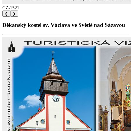
CZ-1521
❮
❯
Děkanský kostel sv. Václava ve Světlé nad Sázavou