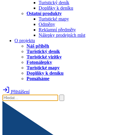
Turistický deník
Doplňky k deníku
Ostatní produkty
Turistické mapy
Odměny
Reklamní předměty
Nálepky prodejních míst
O projektu
Náš příběh
Turistický deník
Turistické vizitky
Fotonálepky
Turistické mapy
Doplňky k deníku
Pomáháme
Přihlášení