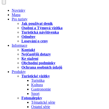
Novinky
Mapa
Pro turisty
Jak používat deník
Osobní a Týmová vizitka
Turistická návštívenka
Odměny
Losování o ceny
Informace
Kontakt
Nejčastější dotazy
Ke stažení
Obchodní podmínky
Ochrana osobních údajů
Produkty
Turistické vizitky
Turistika
Kultura
Gastronomie
Sport
Fotonálepky
Tématické série
Ostatní série