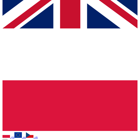
pln
eur
czk