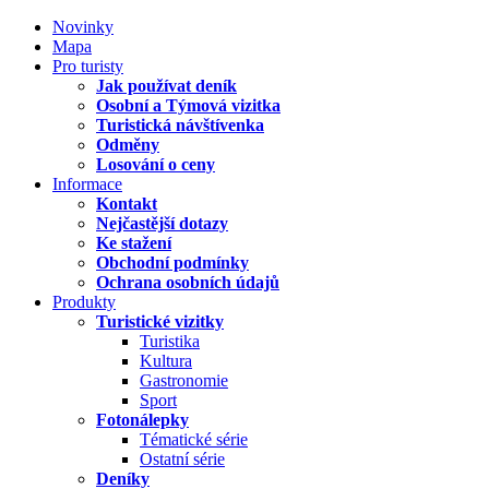
Novinky
Mapa
Pro turisty
Jak používat deník
Osobní a Týmová vizitka
Turistická návštívenka
Odměny
Losování o ceny
Informace
Kontakt
Nejčastější dotazy
Ke stažení
Obchodní podmínky
Ochrana osobních údajů
Produkty
Turistické vizitky
Turistika
Kultura
Gastronomie
Sport
Fotonálepky
Tématické série
Ostatní série
Deníky