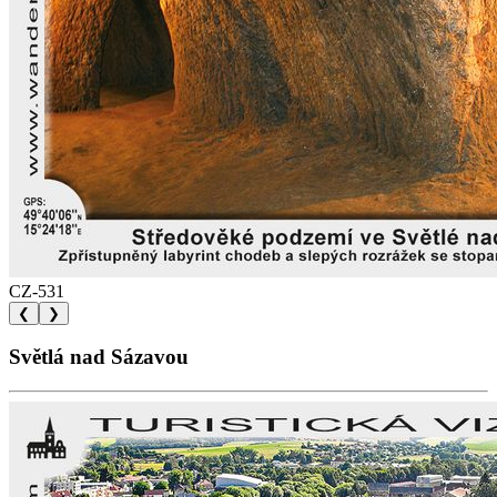
CZ-531
❮
❯
Světlá nad Sázavou