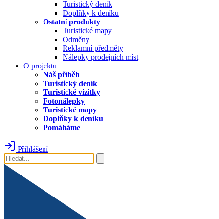
Turistický deník
Doplňky k deníku
Ostatní produkty
Turistické mapy
Odměny
Reklamní předměty
Nálepky prodejních míst
O projektu
Náš příběh
Turistický deník
Turistické vizitky
Fotonálepky
Turistické mapy
Doplňky k deníku
Pomáháme
Přihlášení