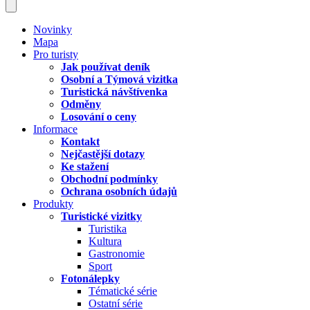
Novinky
Mapa
Pro turisty
Jak používat deník
Osobní a Týmová vizitka
Turistická návštívenka
Odměny
Losování o ceny
Informace
Kontakt
Nejčastější dotazy
Ke stažení
Obchodní podmínky
Ochrana osobních údajů
Produkty
Turistické vizitky
Turistika
Kultura
Gastronomie
Sport
Fotonálepky
Tématické série
Ostatní série