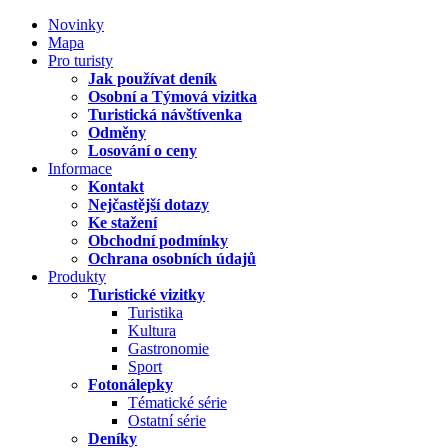
Novinky
Mapa
Pro turisty
Jak používat deník
Osobní a Týmová vizitka
Turistická návštívenka
Odměny
Losování o ceny
Informace
Kontakt
Nejčastější dotazy
Ke stažení
Obchodní podmínky
Ochrana osobních údajů
Produkty
Turistické vizitky
Turistika
Kultura
Gastronomie
Sport
Fotonálepky
Tématické série
Ostatní série
Deníky