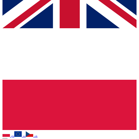
pln
eur
czk