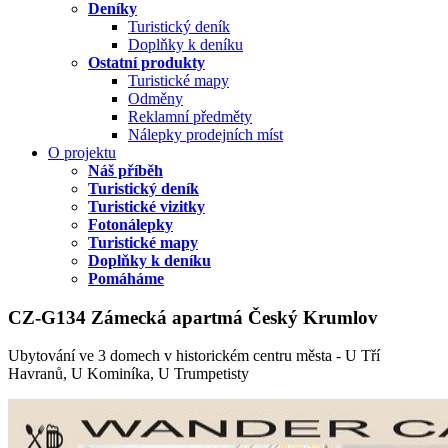
Deníky
Turistický deník
Doplňky k deníku
Ostatní produkty
Turistické mapy
Odměny
Reklamní předměty
Nálepky prodejních míst
O projektu
Náš příběh
Turistický deník
Turistické vizitky
Fotonálepky
Turistické mapy
Doplňky k deníku
Pomáháme
CZ-G134 Zámecká apartmá Český Krumlov
Ubytování ve 3 domech v historickém centru města - U Tří
Havranů, U Kominíka, U Trumpetisty