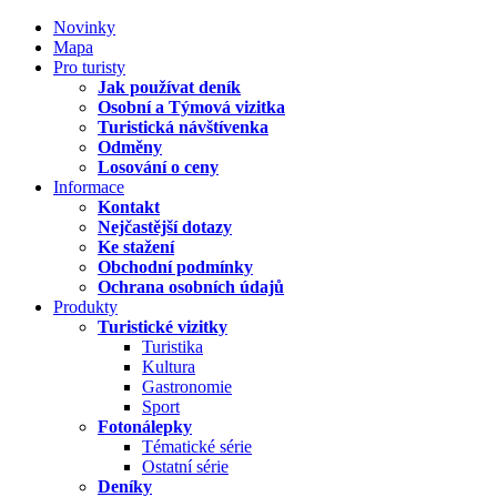
Novinky
Mapa
Pro turisty
Jak používat deník
Osobní a Týmová vizitka
Turistická návštívenka
Odměny
Losování o ceny
Informace
Kontakt
Nejčastější dotazy
Ke stažení
Obchodní podmínky
Ochrana osobních údajů
Produkty
Turistické vizitky
Turistika
Kultura
Gastronomie
Sport
Fotonálepky
Tématické série
Ostatní série
Deníky