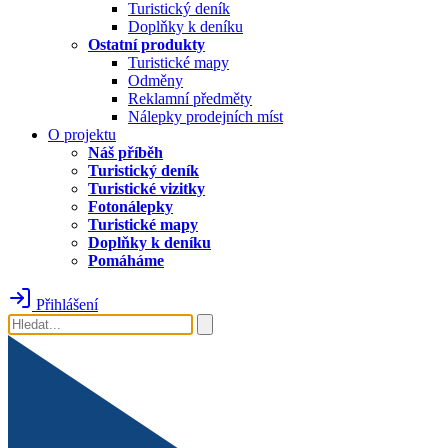
Turistický deník
Doplňky k deníku
Ostatní produkty
Turistické mapy
Odměny
Reklamní předměty
Nálepky prodejních míst
O projektu
Náš příběh
Turistický deník
Turistické vizitky
Fotonálepky
Turistické mapy
Doplňky k deníku
Pomáháme
Přihlášení