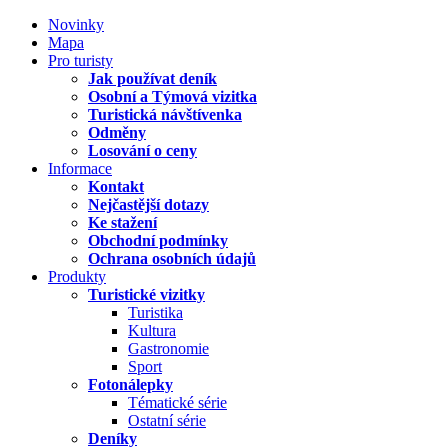
Novinky
Mapa
Pro turisty
Jak používat deník
Osobní a Týmová vizitka
Turistická návštívenka
Odměny
Losování o ceny
Informace
Kontakt
Nejčastější dotazy
Ke stažení
Obchodní podmínky
Ochrana osobních údajů
Produkty
Turistické vizitky
Turistika
Kultura
Gastronomie
Sport
Fotonálepky
Tématické série
Ostatní série
Deníky