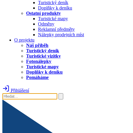
Turistický deník
Doplňky k deníku
Ostatní produkty
Turistické mapy
Odměny
Reklamní předměty
Nálepky prodejních míst
O projektu
Náš příběh
Turistický deník
Turistické vizitky
Fotonálepky
Turistické mapy
Doplňky k deníku
Pomáháme
Přihlášení