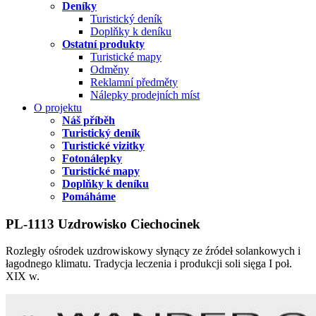
Deníky
Turistický deník
Doplňky k deníku
Ostatní produkty
Turistické mapy
Odměny
Reklamní předměty
Nálepky prodejních míst
O projektu
Náš příběh
Turistický deník
Turistické vizitky
Fotonálepky
Turistické mapy
Doplňky k deníku
Pomáháme
PL-1113 Uzdrowisko Ciechocinek
Rozległy ośrodek uzdrowiskowy słynący ze źródeł solankowych i
łagodnego klimatu. Tradycja leczenia i produkcji soli sięga I poł.
XIX w.