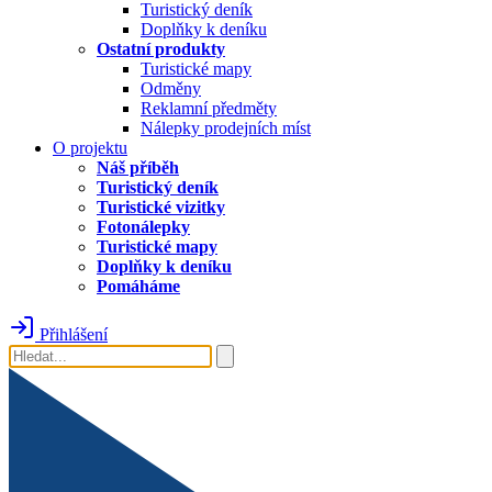
Turistický deník
Doplňky k deníku
Ostatní produkty
Turistické mapy
Odměny
Reklamní předměty
Nálepky prodejních míst
O projektu
Náš příběh
Turistický deník
Turistické vizitky
Fotonálepky
Turistické mapy
Doplňky k deníku
Pomáháme
Přihlášení