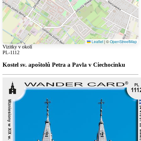
Leaflet
|
©
OpenStreetMap
Vizitky v okolí
PL-1112
Kostel sv. apoštolů Petra a Pavla v Ciechocinku