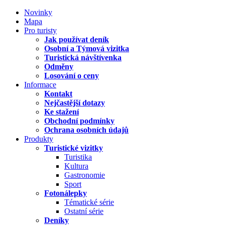
Novinky
Mapa
Pro turisty
Jak používat deník
Osobní a Týmová vizitka
Turistická návštívenka
Odměny
Losování o ceny
Informace
Kontakt
Nejčastější dotazy
Ke stažení
Obchodní podmínky
Ochrana osobních údajů
Produkty
Turistické vizitky
Turistika
Kultura
Gastronomie
Sport
Fotonálepky
Tématické série
Ostatní série
Deníky