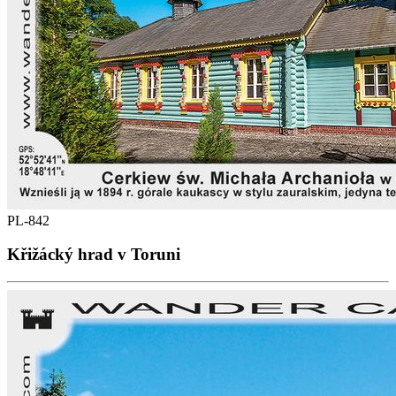
PL-842
Křižácký hrad v Toruni