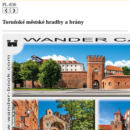
PL-836
❮
❯
Toruňské městské hradby a brány