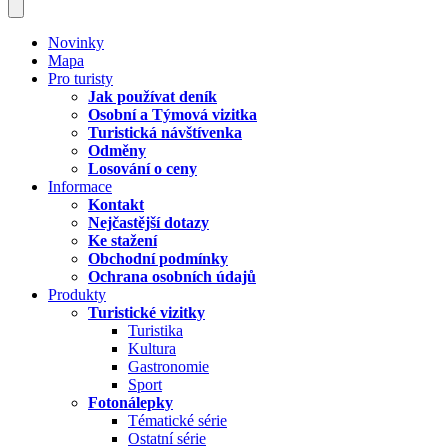
Novinky
Mapa
Pro turisty
Jak používat deník
Osobní a Týmová vizitka
Turistická návštívenka
Odměny
Losování o ceny
Informace
Kontakt
Nejčastější dotazy
Ke stažení
Obchodní podmínky
Ochrana osobních údajů
Produkty
Turistické vizitky
Turistika
Kultura
Gastronomie
Sport
Fotonálepky
Tématické série
Ostatní série