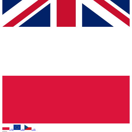
pln
eur
czk