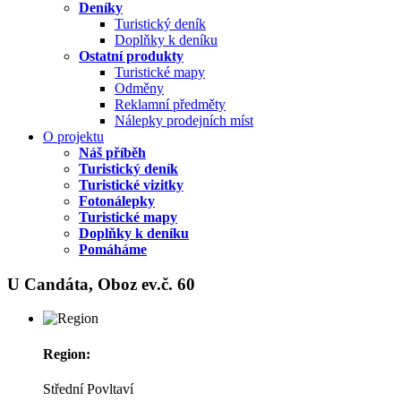
Deníky
Turistický deník
Doplňky k deníku
Ostatní produkty
Turistické mapy
Odměny
Reklamní předměty
Nálepky prodejních míst
O projektu
Náš příběh
Turistický deník
Turistické vizitky
Fotonálepky
Turistické mapy
Doplňky k deníku
Pomáháme
U Candáta, Oboz ev.č. 60
Region:
Střední Povltaví