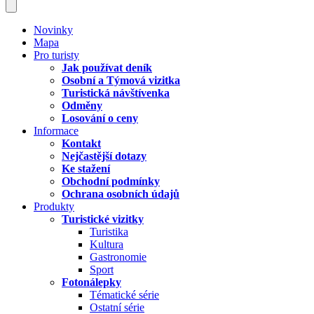
Novinky
Mapa
Pro turisty
Jak používat deník
Osobní a Týmová vizitka
Turistická návštívenka
Odměny
Losování o ceny
Informace
Kontakt
Nejčastější dotazy
Ke stažení
Obchodní podmínky
Ochrana osobních údajů
Produkty
Turistické vizitky
Turistika
Kultura
Gastronomie
Sport
Fotonálepky
Tématické série
Ostatní série