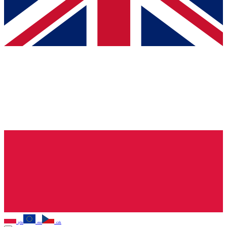
pln
eur
czk