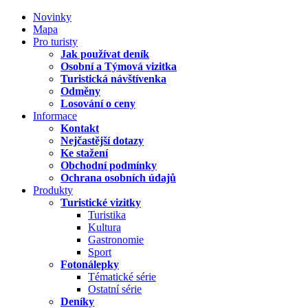
Novinky
Mapa
Pro turisty
Jak používat deník
Osobní a Týmová vizitka
Turistická návštívenka
Odměny
Losování o ceny
Informace
Kontakt
Nejčastější dotazy
Ke stažení
Obchodní podmínky
Ochrana osobních údajů
Produkty
Turistické vizitky
Turistika
Kultura
Gastronomie
Sport
Fotonálepky
Tématické série
Ostatní série
Deníky