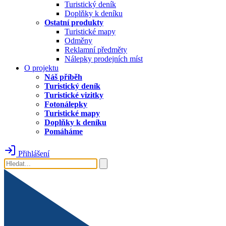
Turistický deník
Doplňky k deníku
Ostatní produkty
Turistické mapy
Odměny
Reklamní předměty
Nálepky prodejních míst
O projektu
Náš příběh
Turistický deník
Turistické vizitky
Fotonálepky
Turistické mapy
Doplňky k deníku
Pomáháme
Přihlášení