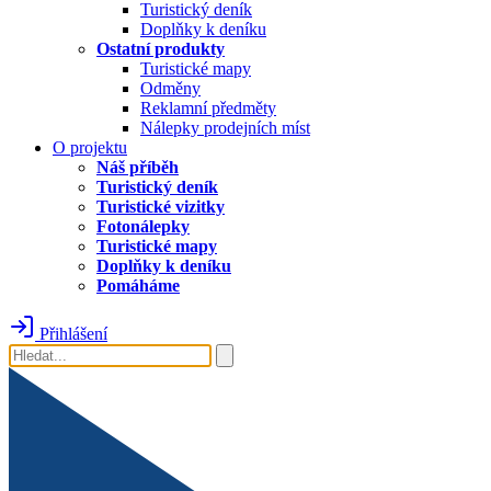
Turistický deník
Doplňky k deníku
Ostatní produkty
Turistické mapy
Odměny
Reklamní předměty
Nálepky prodejních míst
O projektu
Náš příběh
Turistický deník
Turistické vizitky
Fotonálepky
Turistické mapy
Doplňky k deníku
Pomáháme
Přihlášení