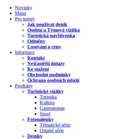
Novinky
Mapa
Pro turisty
Jak používat deník
Osobní a Týmová vizitka
Turistická návštívenka
Odměny
Losování o ceny
Informace
Kontakt
Nejčastější dotazy
Ke stažení
Obchodní podmínky
Ochrana osobních údajů
Produkty
Turistické vizitky
Turistika
Kultura
Gastronomie
Sport
Fotonálepky
Tématické série
Ostatní série
Deníky