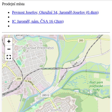
Prodejní místa
Pevnost Josefov, Okružní 34, Jaroměř-Josefov (0.4km)
IC Jaroměř, nám. ČSA 16 (2km)
+
−