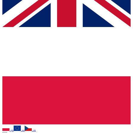
pln
eur
czk