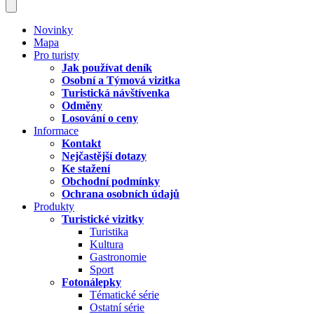
Novinky
Mapa
Pro turisty
Jak používat deník
Osobní a Týmová vizitka
Turistická návštívenka
Odměny
Losování o ceny
Informace
Kontakt
Nejčastější dotazy
Ke stažení
Obchodní podmínky
Ochrana osobních údajů
Produkty
Turistické vizitky
Turistika
Kultura
Gastronomie
Sport
Fotonálepky
Tématické série
Ostatní série