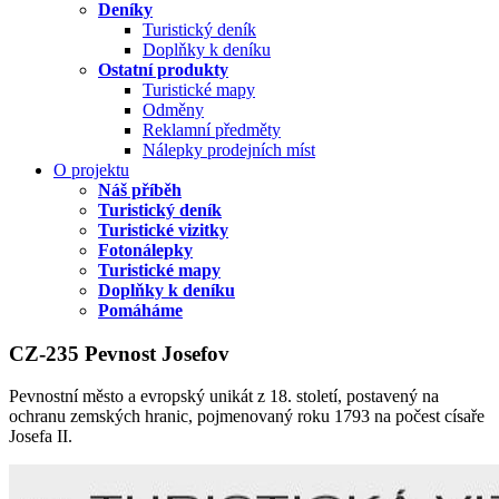
Deníky
Turistický deník
Doplňky k deníku
Ostatní produkty
Turistické mapy
Odměny
Reklamní předměty
Nálepky prodejních míst
O projektu
Náš příběh
Turistický deník
Turistické vizitky
Fotonálepky
Turistické mapy
Doplňky k deníku
Pomáháme
CZ-235 Pevnost Josefov
Pevnostní město a evropský unikát z 18. století, postavený na
ochranu zemských hranic, pojmenovaný roku 1793 na počest císaře
Josefa II.