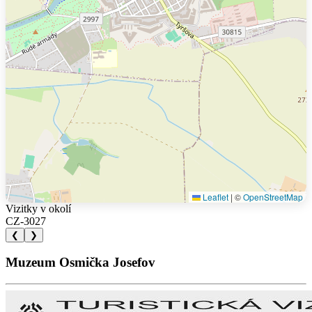
Leaflet
|
©
OpenStreetMap
Vizitky v okolí
CZ-3027
❮
❯
Muzeum Osmička Josefov