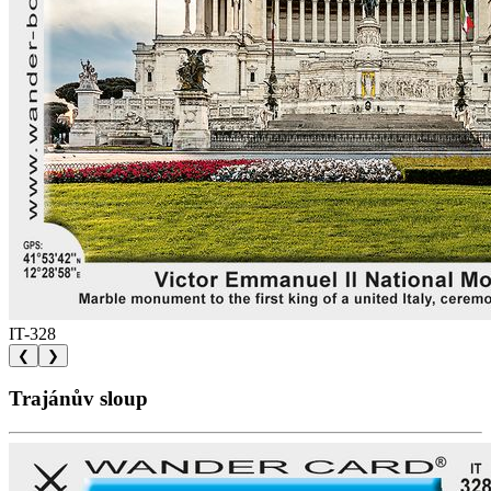
IT-328
❮
❯
Trajánův sloup