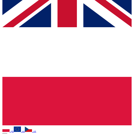
pln
eur
czk