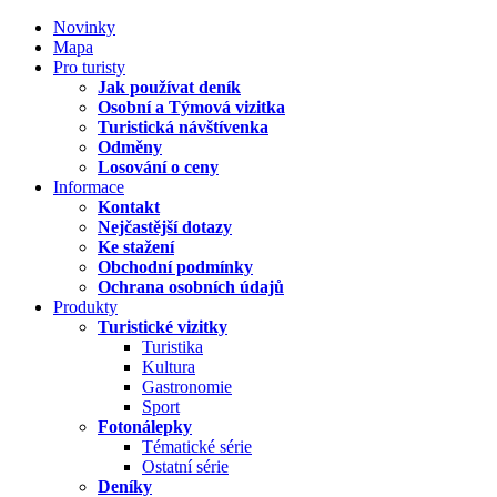
Novinky
Mapa
Pro turisty
Jak používat deník
Osobní a Týmová vizitka
Turistická návštívenka
Odměny
Losování o ceny
Informace
Kontakt
Nejčastější dotazy
Ke stažení
Obchodní podmínky
Ochrana osobních údajů
Produkty
Turistické vizitky
Turistika
Kultura
Gastronomie
Sport
Fotonálepky
Tématické série
Ostatní série
Deníky