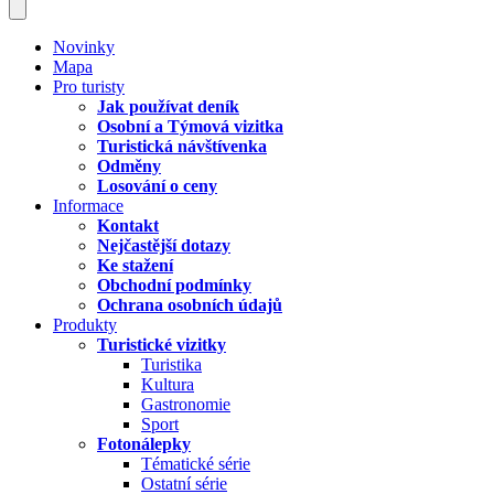
Novinky
Mapa
Pro turisty
Jak používat deník
Osobní a Týmová vizitka
Turistická návštívenka
Odměny
Losování o ceny
Informace
Kontakt
Nejčastější dotazy
Ke stažení
Obchodní podmínky
Ochrana osobních údajů
Produkty
Turistické vizitky
Turistika
Kultura
Gastronomie
Sport
Fotonálepky
Tématické série
Ostatní série