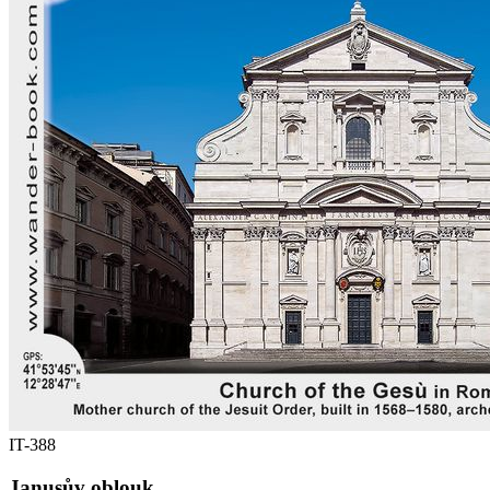
IT-388
Janusův oblouk