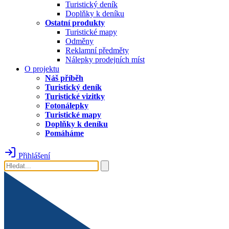
Turistický deník
Doplňky k deníku
Ostatní produkty
Turistické mapy
Odměny
Reklamní předměty
Nálepky prodejních míst
O projektu
Náš příběh
Turistický deník
Turistické vizitky
Fotonálepky
Turistické mapy
Doplňky k deníku
Pomáháme
Přihlášení