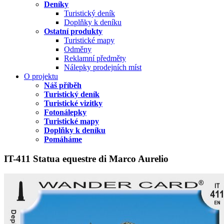
Deníky
Turistický deník
Doplňky k deníku
Ostatní produkty
Turistické mapy
Odměny
Reklamní předměty
Nálepky prodejních míst
O projektu
Náš příběh
Turistický deník
Turistické vizitky
Fotonálepky
Turistické mapy
Doplňky k deníku
Pomáháme
IT-411 Statua equestre di Marco Aurelio