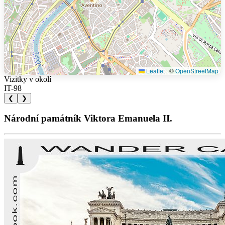
Leaflet
|
©
OpenStreetMap
Vizitky v okolí
IT-98
❮
❯
Národní památník Viktora Emanuela II.