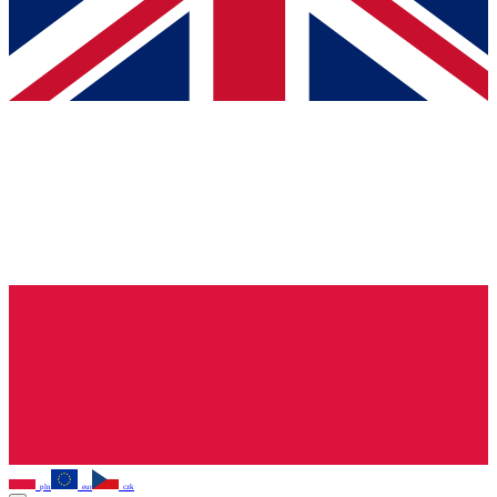
pln
eur
czk