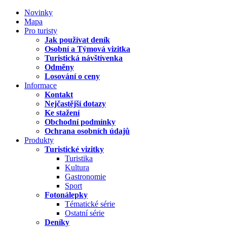
Novinky
Mapa
Pro turisty
Jak používat deník
Osobní a Týmová vizitka
Turistická návštívenka
Odměny
Losování o ceny
Informace
Kontakt
Nejčastější dotazy
Ke stažení
Obchodní podmínky
Ochrana osobních údajů
Produkty
Turistické vizitky
Turistika
Kultura
Gastronomie
Sport
Fotonálepky
Tématické série
Ostatní série
Deníky