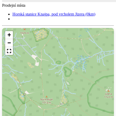
Prodejní místa
Horská stanice Knajpa, pod vrcholem Jizera (0km)
+
−