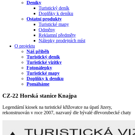
Deníky
Turistický deník
Doplňky k deníku
Ostatní produkty
Turistické mapy
Odměny
Reklamní předměty
Nálepky prodejních míst
O projektu
Náš příběh
Turistický deník
Turistické vizitky
Fotonálepky
Turistické mapy
Doplňky k deníku
Pomáháme
CZ-22 Horská stanice Knajpa
Legendární kiosek na turistické křižovatce na úpatí Jizery,
rekonstruován v roce 2007, nazvaný dle bývalé dřevorubecké chaty