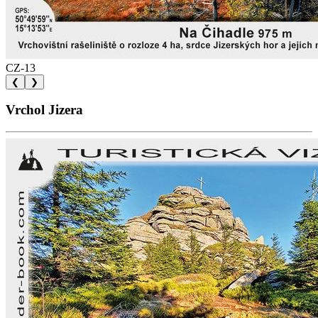
CZ-13
❮
❯
Vrchol Jizera