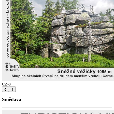
CZ-8
❮
❯
Smědava