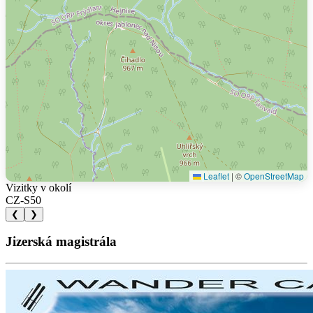
Leaflet
|
©
OpenStreetMap
Vizitky v okolí
CZ-S50
❮
❯
Jizerská magistrála