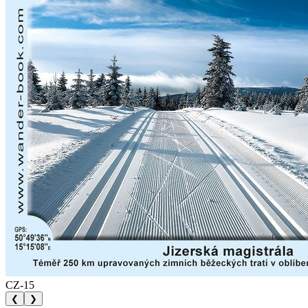
CZ-15
❮
❯