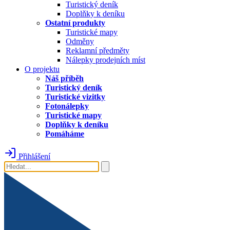
Turistický deník
Doplňky k deníku
Ostatní produkty
Turistické mapy
Odměny
Reklamní předměty
Nálepky prodejních míst
O projektu
Náš příběh
Turistický deník
Turistické vizitky
Fotonálepky
Turistické mapy
Doplňky k deníku
Pomáháme
Přihlášení