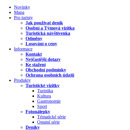
Novinky
Mapa
Pro turisty
Jak používat deník
Osobní a Týmová vizitka
Turistická návštívenka
Odměny
Losování o ceny
Informace
Kontakt
Nejčastější dotazy
Ke stažení
Obchodní podmínky
Ochrana osobních údajů
Produkty
Turistické vizitky
Turistika
Kultura
Gastronomie
Sport
Fotonálepky
Tématické série
Ostatní série
Deníky