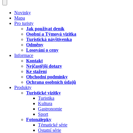
Novinky
Mapa
Pro turisty
Jak používat deník
Osobní a Týmová vizitka
Turistická návštívenka
Odměny
Losování o ceny
Informace
Kontakt
Nejčastější dotazy
Ke stažení
Obchodní podmínky
Ochrana osobních údajů
Produkty
Turistické vizitky
Turistika
Kultura
Gastronomie
Sport
Fotonálepky
Tématické série
Ostatní série