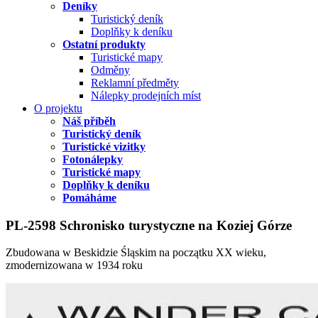
Deníky
Turistický deník
Doplňky k deníku
Ostatní produkty
Turistické mapy
Odměny
Reklamní předměty
Nálepky prodejních míst
O projektu
Náš příběh
Turistický deník
Turistické vizitky
Fotonálepky
Turistické mapy
Doplňky k deníku
Pomáháme
PL-2598 Schronisko turystyczne na Koziej Górze
​Zbudowana w Beskidzie Śląskim na początku XX wieku,
zmodernizowana w 1934 roku