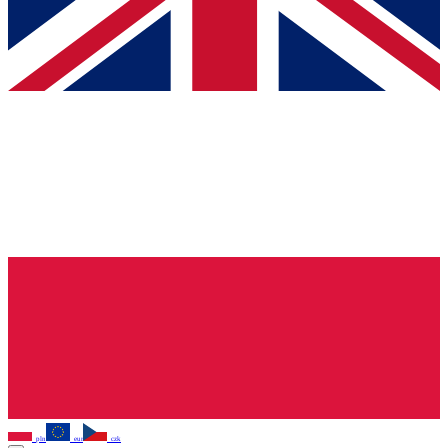
pln
eur
czk