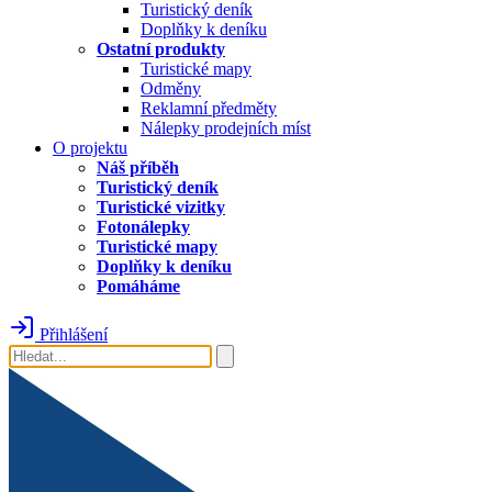
Turistický deník
Doplňky k deníku
Ostatní produkty
Turistické mapy
Odměny
Reklamní předměty
Nálepky prodejních míst
O projektu
Náš příběh
Turistický deník
Turistické vizitky
Fotonálepky
Turistické mapy
Doplňky k deníku
Pomáháme
Přihlášení