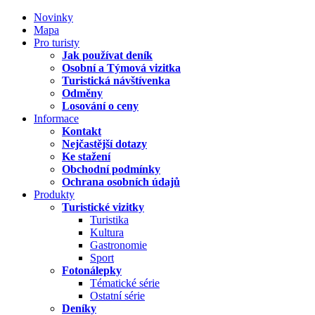
Novinky
Mapa
Pro turisty
Jak používat deník
Osobní a Týmová vizitka
Turistická návštívenka
Odměny
Losování o ceny
Informace
Kontakt
Nejčastější dotazy
Ke stažení
Obchodní podmínky
Ochrana osobních údajů
Produkty
Turistické vizitky
Turistika
Kultura
Gastronomie
Sport
Fotonálepky
Tématické série
Ostatní série
Deníky