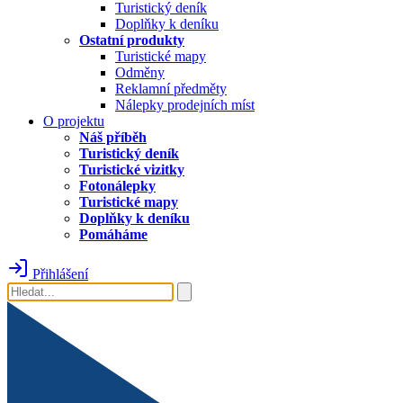
Turistický deník
Doplňky k deníku
Ostatní produkty
Turistické mapy
Odměny
Reklamní předměty
Nálepky prodejních míst
O projektu
Náš příběh
Turistický deník
Turistické vizitky
Fotonálepky
Turistické mapy
Doplňky k deníku
Pomáháme
Přihlášení