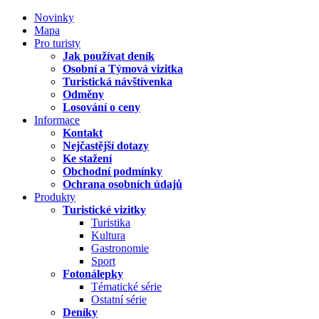
Novinky
Mapa
Pro turisty
Jak používat deník
Osobní a Týmová vizitka
Turistická návštívenka
Odměny
Losování o ceny
Informace
Kontakt
Nejčastější dotazy
Ke stažení
Obchodní podmínky
Ochrana osobních údajů
Produkty
Turistické vizitky
Turistika
Kultura
Gastronomie
Sport
Fotonálepky
Tématické série
Ostatní série
Deníky