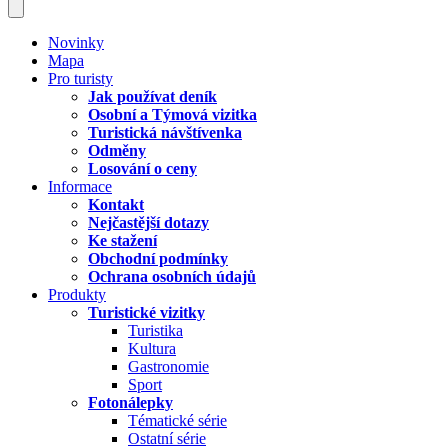
Novinky
Mapa
Pro turisty
Jak používat deník
Osobní a Týmová vizitka
Turistická návštívenka
Odměny
Losování o ceny
Informace
Kontakt
Nejčastější dotazy
Ke stažení
Obchodní podmínky
Ochrana osobních údajů
Produkty
Turistické vizitky
Turistika
Kultura
Gastronomie
Sport
Fotonálepky
Tématické série
Ostatní série