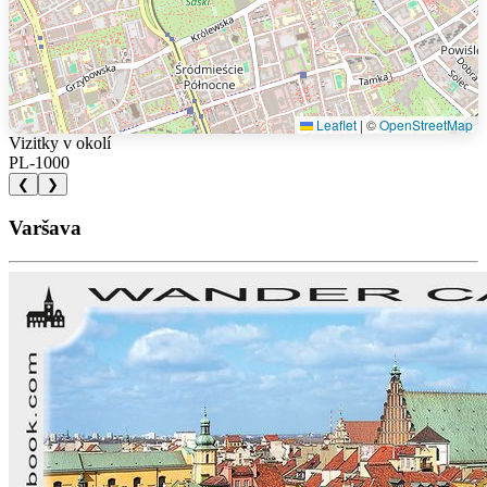
Leaflet
|
©
OpenStreetMap
Vizitky v okolí
PL-1000
❮
❯
Varšava