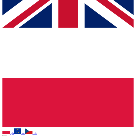
pln
eur
czk