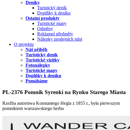
Deníky
Turistický deník
Doplňky k deníku
Ostatní produkty
Turistické mapy
Odměny
Reklamní předměty
Nálepky prodejních míst
O projektu
Náš příběh
Turistický deník
Turistické vizitky
Fotonálepky
Turistické mapy
Doplňky k deníku
Pomáháme
PL-2376 Pomnik Syrenki na Rynku Starego Miasta
Rzeźba autorstwa Konstantego Hegla z 1855 r., była pierwszym
pomnikiem warszawskiego herbu