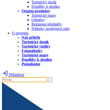
Turistický deník
Doplňky k deníku
Ostatní produkty
Turistické mapy
Odměny
Reklamní předměty
Nálepky prodejních míst
O projektu
Náš příběh
Turistický deník
Turistické vizitky
Fotonálepky
Turistické mapy
Doplňky k deníku
Pomáháme
Přihlášení