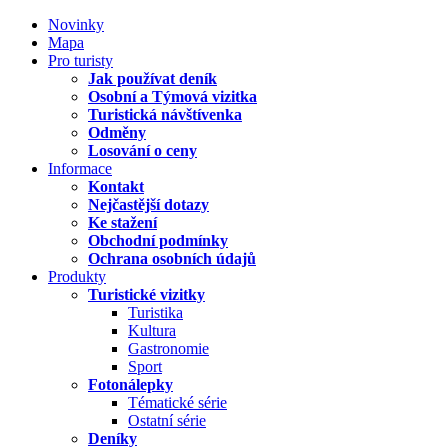
Novinky
Mapa
Pro turisty
Jak používat deník
Osobní a Týmová vizitka
Turistická návštívenka
Odměny
Losování o ceny
Informace
Kontakt
Nejčastější dotazy
Ke stažení
Obchodní podmínky
Ochrana osobních údajů
Produkty
Turistické vizitky
Turistika
Kultura
Gastronomie
Sport
Fotonálepky
Tématické série
Ostatní série
Deníky