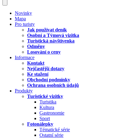
Novinky
Mapa
Pro turisty
Jak používat deník
Osobní a Týmová vizitka
Turistická návštívenka
Odměny
Losování o ceny
Informace
Kontakt
Nejčastější dotazy
Ke stažení
Obchodní podmínky
Ochrana osobních údajů
Produkty
Turistické vizitky
Turistika
Kultura
Gastronomie
Sport
Fotonálepky
Tématické série
Ostatní série