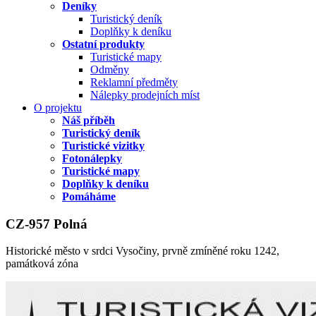
Deníky
Turistický deník
Doplňky k deníku
Ostatní produkty
Turistické mapy
Odměny
Reklamní předměty
Nálepky prodejních míst
O projektu
Náš příběh
Turistický deník
Turistické vizitky
Fotonálepky
Turistické mapy
Doplňky k deníku
Pomáháme
CZ-957 Polná
Historické město v srdci Vysočiny, prvně zmíněné roku 1242,
památková zóna