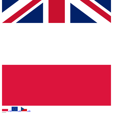
pln
eur
czk