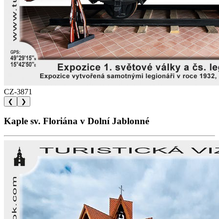
CZ-3871
❮
❯
Kaple sv. Floriána v Dolní Jablonné