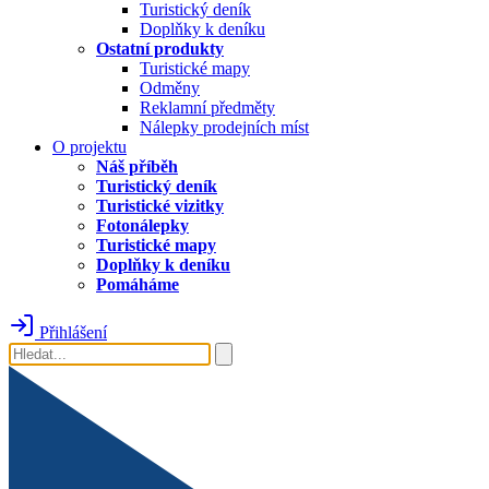
Turistický deník
Doplňky k deníku
Ostatní produkty
Turistické mapy
Odměny
Reklamní předměty
Nálepky prodejních míst
O projektu
Náš příběh
Turistický deník
Turistické vizitky
Fotonálepky
Turistické mapy
Doplňky k deníku
Pomáháme
Přihlášení