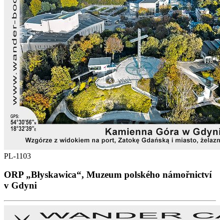
PL-1103
ORP „Błyskawica“, Muzeum polského námořnictví
v Gdyni