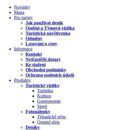
Novinky
Mapa
Pro turisty
Jak používat deník
Osobní a Týmová vizitka
Turistická návštívenka
Odměny
Losování o ceny
Informace
Kontakt
Nejčastější dotazy
Ke stažení
Obchodní podmínky
Ochrana osobních údajů
Produkty
Turistické vizitky
Turistika
Kultura
Gastronomie
Sport
Fotonálepky
Tématické série
Ostatní série
Deníky