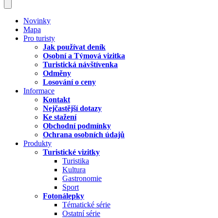
Novinky
Mapa
Pro turisty
Jak používat deník
Osobní a Týmová vizitka
Turistická návštívenka
Odměny
Losování o ceny
Informace
Kontakt
Nejčastější dotazy
Ke stažení
Obchodní podmínky
Ochrana osobních údajů
Produkty
Turistické vizitky
Turistika
Kultura
Gastronomie
Sport
Fotonálepky
Tématické série
Ostatní série