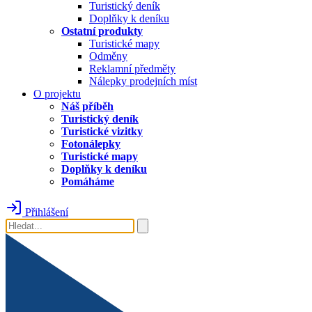
Turistický deník
Doplňky k deníku
Ostatní produkty
Turistické mapy
Odměny
Reklamní předměty
Nálepky prodejních míst
O projektu
Náš příběh
Turistický deník
Turistické vizitky
Fotonálepky
Turistické mapy
Doplňky k deníku
Pomáháme
Přihlášení