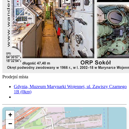
Prodejní místa
Gdynia, Muzeum Marynarki Wojennej, ul. Zawiszy Czarnego
1B (0km)
+
−