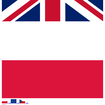
pln
eur
czk