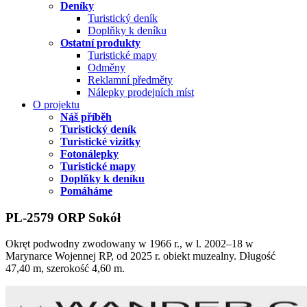
Deníky
Turistický deník
Doplňky k deníku
Ostatní produkty
Turistické mapy
Odměny
Reklamní předměty
Nálepky prodejních míst
O projektu
Náš příběh
Turistický deník
Turistické vizitky
Fotonálepky
Turistické mapy
Doplňky k deníku
Pomáháme
PL-2579 ORP Sokół
Okręt podwodny zwodowany w 1966 r., w l. 2002–18 w
Marynarce Wojennej RP, od 2025 r. obiekt muzealny. Długość
47,40 m, szerokość 4,60 m.