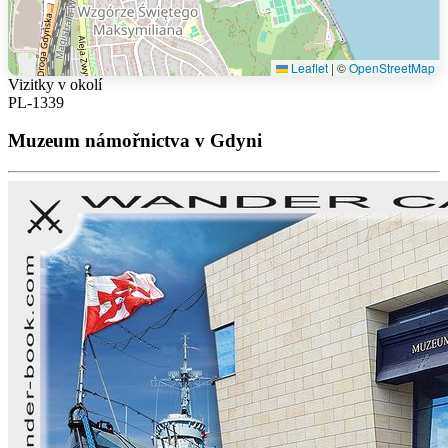
Leaflet
|
©
OpenStreetMap
Vizitky v okolí
PL-1339
Muzeum námořnictva v Gdyni