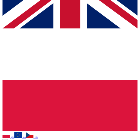
pln
eur
czk