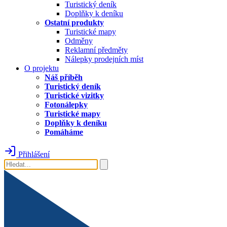
Turistický deník
Doplňky k deníku
Ostatní produkty
Turistické mapy
Odměny
Reklamní předměty
Nálepky prodejních míst
O projektu
Náš příběh
Turistický deník
Turistické vizitky
Fotonálepky
Turistické mapy
Doplňky k deníku
Pomáháme
Přihlášení