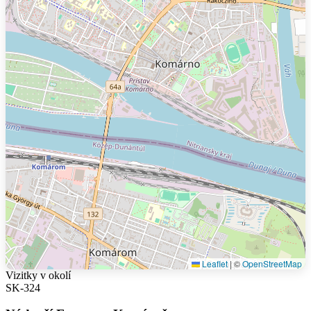
Leaflet
|
©
OpenStreetMap
Vizitky v okolí
SK-324