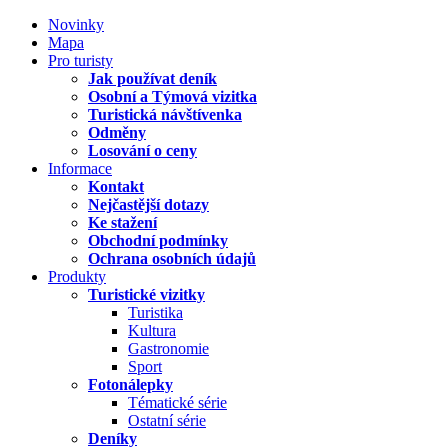
Novinky
Mapa
Pro turisty
Jak používat deník
Osobní a Týmová vizitka
Turistická návštívenka
Odměny
Losování o ceny
Informace
Kontakt
Nejčastější dotazy
Ke stažení
Obchodní podmínky
Ochrana osobních údajů
Produkty
Turistické vizitky
Turistika
Kultura
Gastronomie
Sport
Fotonálepky
Tématické série
Ostatní série
Deníky