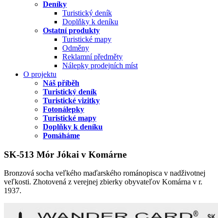
Deníky
Turistický deník
Doplňky k deníku
Ostatní produkty
Turistické mapy
Odměny
Reklamní předměty
Nálepky prodejních míst
O projektu
Náš příběh
Turistický deník
Turistické vizitky
Fotonálepky
Turistické mapy
Doplňky k deníku
Pomáháme
SK-513 Mór Jókai v Komárne
Bronzová socha veľkého maďarského románopisca v nadživotnej
veľkosti. Zhotovená z verejnej zbierky obyvateľov Komárna v r.
1937.