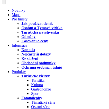
Novinky
Mapa
Pro turisty
Jak používat deník
Osobní a Týmová vizitka
Turistická návštívenka
Odměny
Losování o ceny
Informace
Kontakt
Nejčastější dotazy
Ke stažení
Obchodní podmínky
Ochrana osobních údajů
Produkty
Turistické vizitky
Turistika
Kultura
Gastronomie
Sport
Fotonálepky
Tématické série
Ostatní série