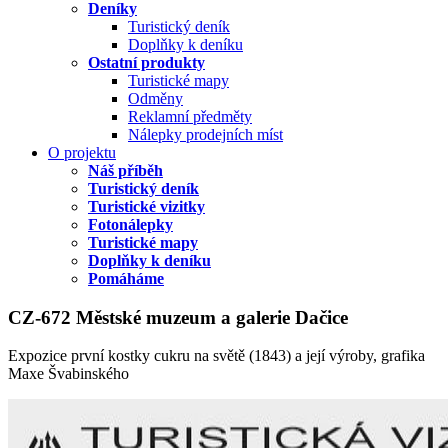
Deníky
Turistický deník
Doplňky k deníku
Ostatní produkty
Turistické mapy
Odměny
Reklamní předměty
Nálepky prodejních míst
O projektu
Náš příběh
Turistický deník
Turistické vizitky
Fotonálepky
Turistické mapy
Doplňky k deníku
Pomáháme
CZ-672 Městské muzeum a galerie Dačice
Expozice první kostky cukru na světě (1843) a její výroby, grafika
Maxe Švabinského