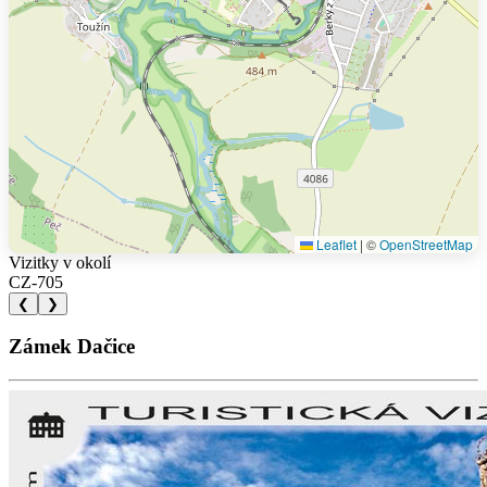
Leaflet
|
©
OpenStreetMap
Vizitky v okolí
CZ-705
❮
❯
Zámek Dačice