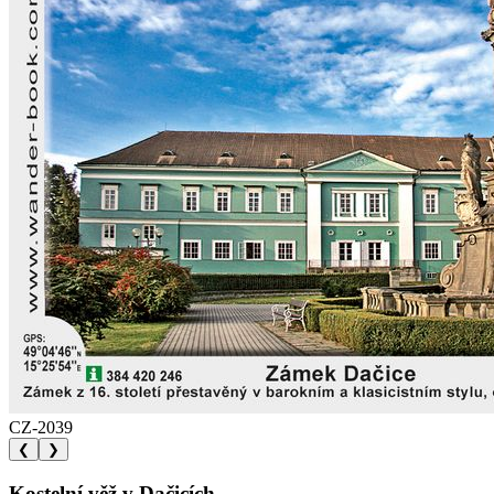
CZ-2039
❮
❯
Kostelní věž v Dačicích