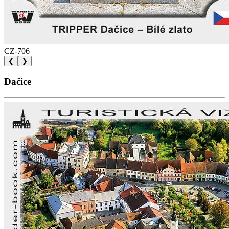
CZ-706
❮
❯
Dačice