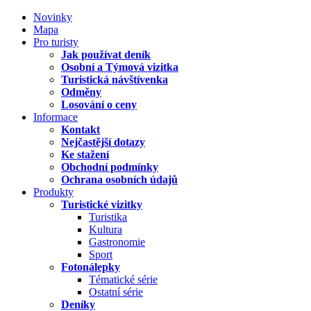
Novinky
Mapa
Pro turisty
Jak používat deník
Osobní a Týmová vizitka
Turistická návštívenka
Odměny
Losování o ceny
Informace
Kontakt
Nejčastější dotazy
Ke stažení
Obchodní podmínky
Ochrana osobních údajů
Produkty
Turistické vizitky
Turistika
Kultura
Gastronomie
Sport
Fotonálepky
Tématické série
Ostatní série
Deníky