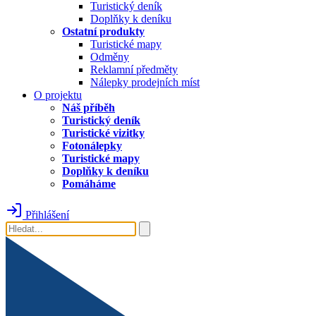
Turistický deník
Doplňky k deníku
Ostatní produkty
Turistické mapy
Odměny
Reklamní předměty
Nálepky prodejních míst
O projektu
Náš příběh
Turistický deník
Turistické vizitky
Fotonálepky
Turistické mapy
Doplňky k deníku
Pomáháme
Přihlášení