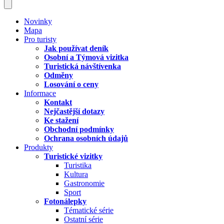
Novinky
Mapa
Pro turisty
Jak používat deník
Osobní a Týmová vizitka
Turistická návštívenka
Odměny
Losování o ceny
Informace
Kontakt
Nejčastější dotazy
Ke stažení
Obchodní podmínky
Ochrana osobních údajů
Produkty
Turistické vizitky
Turistika
Kultura
Gastronomie
Sport
Fotonálepky
Tématické série
Ostatní série