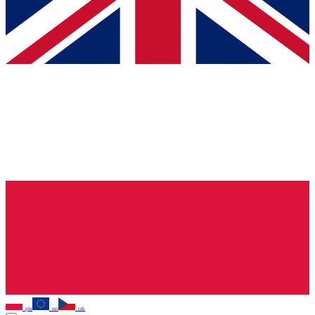
pln
eur
czk