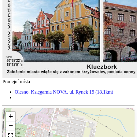
Prodejní místa
Olesno, Księgarnia NOVA, ul. Rynek 15 (18.1km)
+
−