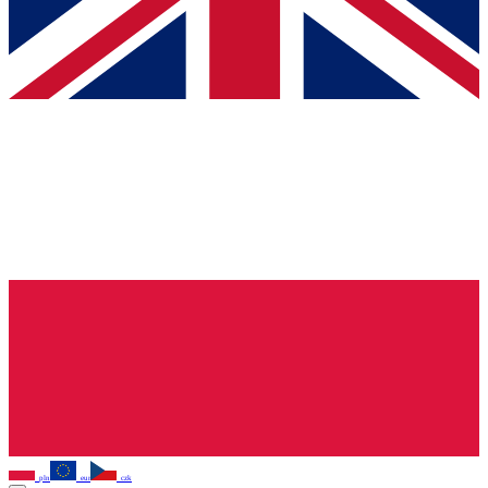
pln
eur
czk