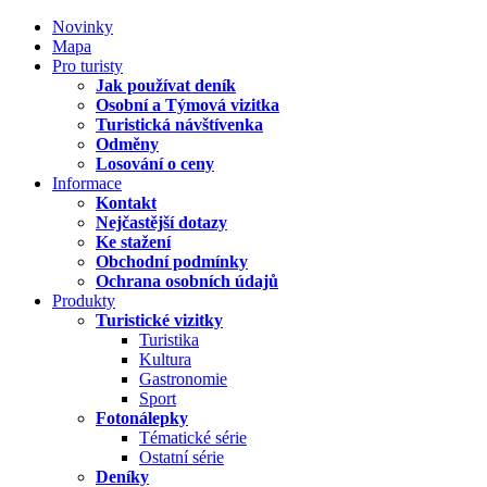
Novinky
Mapa
Pro turisty
Jak používat deník
Osobní a Týmová vizitka
Turistická návštívenka
Odměny
Losování o ceny
Informace
Kontakt
Nejčastější dotazy
Ke stažení
Obchodní podmínky
Ochrana osobních údajů
Produkty
Turistické vizitky
Turistika
Kultura
Gastronomie
Sport
Fotonálepky
Tématické série
Ostatní série
Deníky