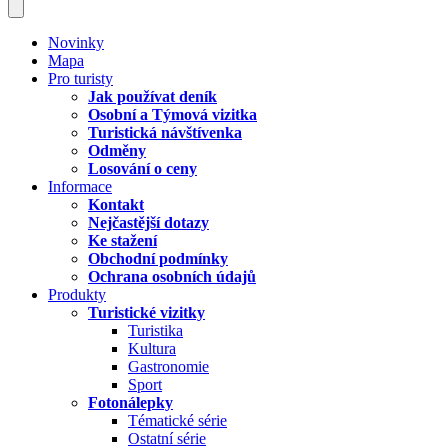
Novinky
Mapa
Pro turisty
Jak používat deník
Osobní a Týmová vizitka
Turistická návštívenka
Odměny
Losování o ceny
Informace
Kontakt
Nejčastější dotazy
Ke stažení
Obchodní podmínky
Ochrana osobních údajů
Produkty
Turistické vizitky
Turistika
Kultura
Gastronomie
Sport
Fotonálepky
Tématické série
Ostatní série