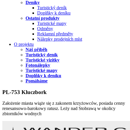
Deníky
Turistický deník
Doplňky k deníku
Ostatní produkty
Turistické mapy
Odměny
Reklamní předměty
Nálepky prodejních míst
O projektu
Náš příběh
Turistický deník
Turistické vizitky
Fotonálepky
Turistické mapy
Doplňky k deníku
Pomáháme
PL-753 Kluczbork
Założenie miasta wiąże się z zakonem krzyżowców, posiada cenny
renesansowo-barokowy ratusz. Leży nad Stobrawą w okolicy
zbiorników wodnych