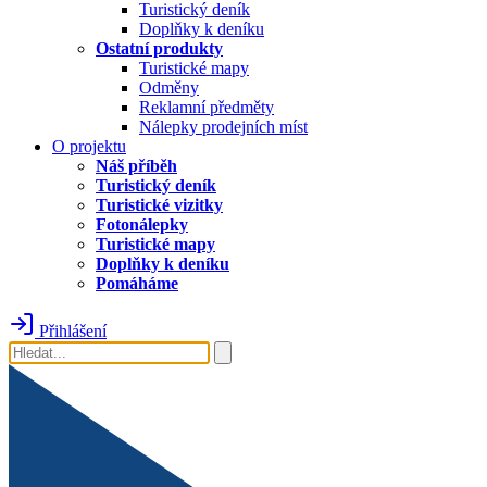
Turistický deník
Doplňky k deníku
Ostatní produkty
Turistické mapy
Odměny
Reklamní předměty
Nálepky prodejních míst
O projektu
Náš příběh
Turistický deník
Turistické vizitky
Fotonálepky
Turistické mapy
Doplňky k deníku
Pomáháme
Přihlášení