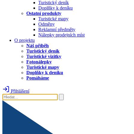
Turistický deník
Doplňky k deníku
Ostatní produkty
Turistické mapy
Odměny
Reklamní předměty
Nálepky prodejních míst
O projektu
Náš příběh
Turistický deník
Turistické vizitky
Fotonálepky
Turistické mapy
Doplňky k deníku
Pomáháme
Přihlášení