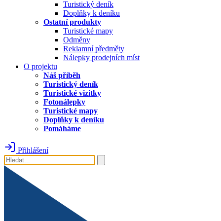
Turistický deník
Doplňky k deníku
Ostatní produkty
Turistické mapy
Odměny
Reklamní předměty
Nálepky prodejních míst
O projektu
Náš příběh
Turistický deník
Turistické vizitky
Fotonálepky
Turistické mapy
Doplňky k deníku
Pomáháme
Přihlášení