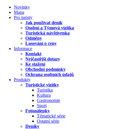
Novinky
Mapa
Pro turisty
Jak používat deník
Osobní a Týmová vizitka
Turistická návštívenka
Odměny
Losování o ceny
Informace
Kontakt
Nejčastější dotazy
Ke stažení
Obchodní podmínky
Ochrana osobních údajů
Produkty
Turistické vizitky
Turistika
Kultura
Gastronomie
Sport
Fotonálepky
Tématické série
Ostatní série
Deníky