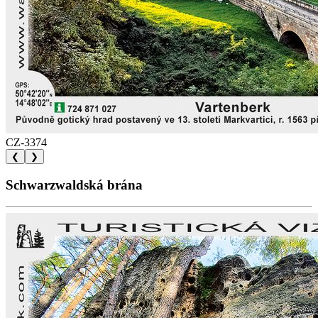
CZ-3374
❮
❯
Schwarzwaldská brána