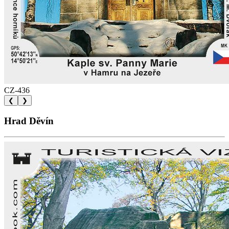
CZ-436
❮
❯
Hrad Děvín