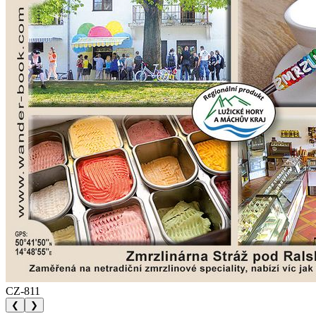
CZ-811
❮
❯