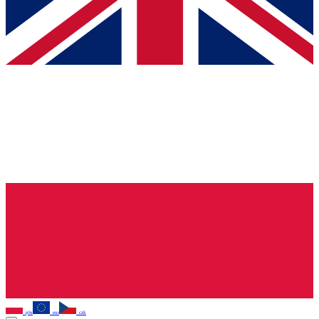
pln
eur
czk