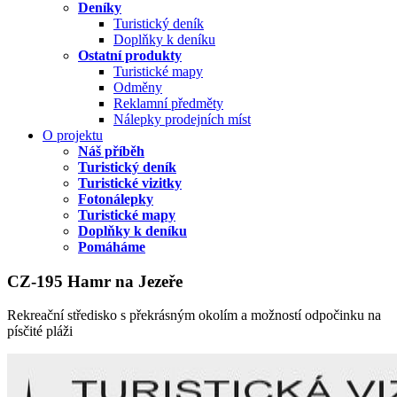
Deníky
Turistický deník
Doplňky k deníku
Ostatní produkty
Turistické mapy
Odměny
Reklamní předměty
Nálepky prodejních míst
O projektu
Náš příběh
Turistický deník
Turistické vizitky
Fotonálepky
Turistické mapy
Doplňky k deníku
Pomáháme
CZ-195 Hamr na Jezeře
Rekreační středisko s překrásným okolím a možností odpočinku na
písčité pláži