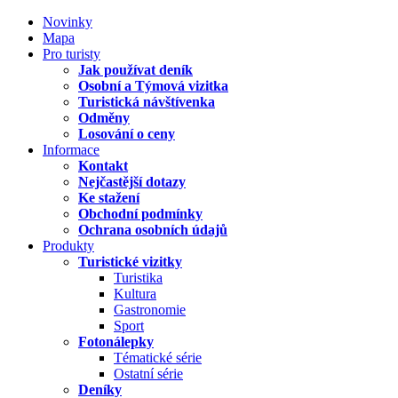
Novinky
Mapa
Pro turisty
Jak používat deník
Osobní a Týmová vizitka
Turistická návštívenka
Odměny
Losování o ceny
Informace
Kontakt
Nejčastější dotazy
Ke stažení
Obchodní podmínky
Ochrana osobních údajů
Produkty
Turistické vizitky
Turistika
Kultura
Gastronomie
Sport
Fotonálepky
Tématické série
Ostatní série
Deníky