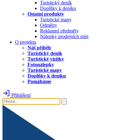
Turistický deník
Doplňky k deníku
Ostatní produkty
Turistické mapy
Odměny
Reklamní předměty
Nálepky prodejních míst
O projektu
Náš příběh
Turistický deník
Turistické vizitky
Fotonálepky
Turistické mapy
Doplňky k deníku
Pomáháme
Přihlášení