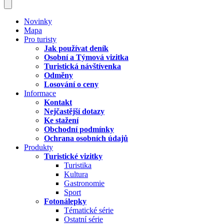
Novinky
Mapa
Pro turisty
Jak používat deník
Osobní a Týmová vizitka
Turistická návštívenka
Odměny
Losování o ceny
Informace
Kontakt
Nejčastější dotazy
Ke stažení
Obchodní podmínky
Ochrana osobních údajů
Produkty
Turistické vizitky
Turistika
Kultura
Gastronomie
Sport
Fotonálepky
Tématické série
Ostatní série