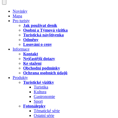
Novinky
Mapa
Pro turisty
Jak používat deník
Osobní a Týmová vizitka
Turistická návštívenka
Odměny
Losování o ceny
Informace
Kontakt
Nejčastější dotazy
Ke stažení
Obchodní podmínky
Ochrana osobních údajů
Produkty
Turistické vizitky
Turistika
Kultura
Gastronomie
Sport
Fotonálepky
Tématické série
Ostatní série