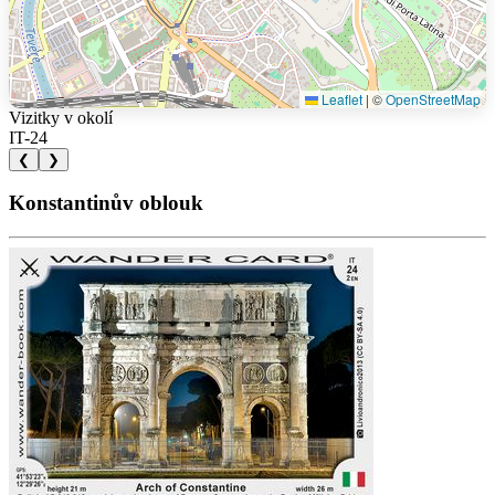
Leaflet
|
©
OpenStreetMap
Vizitky v okolí
IT-24
❮
❯
Konstantinův oblouk