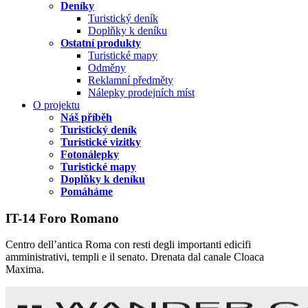
Deníky
Turistický deník
Doplňky k deníku
Ostatní produkty
Turistické mapy
Odměny
Reklamní předměty
Nálepky prodejních míst
O projektu
Náš příběh
Turistický deník
Turistické vizitky
Fotonálepky
Turistické mapy
Doplňky k deníku
Pomáháme
IT-14 Foro Romano
Centro dell’antica Roma con resti degli importanti edicifi
amministrativi, templi e il senato. Drenata dal canale Cloaca
Maxima.