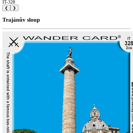
IT-328
❮
❯
Trajánův sloup