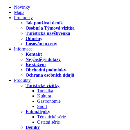
Novinky
Mapa
Pro turisty
Jak používat deník
Osobní a Týmová vizitka
Turistická návštívenka
Odměny
Losování o ceny
Informace
Kontakt
Nejčastější dotazy
Ke stažení
Obchodní podmínky
Ochrana osobních údajů
Produkty
Turistické vizitky
Turistika
Kultura
Gastronomie
Sport
Fotonálepky
Tématické série
Ostatní série
Deníky