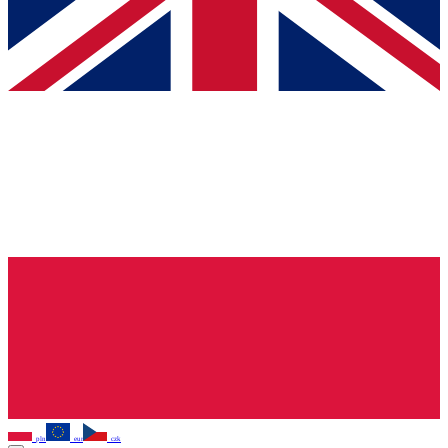
pln
eur
czk