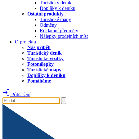
Turistický deník
Doplňky k deníku
Ostatní produkty
Turistické mapy
Odměny
Reklamní předměty
Nálepky prodejních míst
O projektu
Náš příběh
Turistický deník
Turistické vizitky
Fotonálepky
Turistické mapy
Doplňky k deníku
Pomáháme
Přihlášení