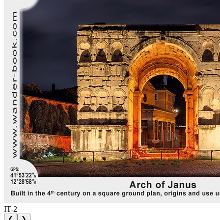
IT-2
❮
❯