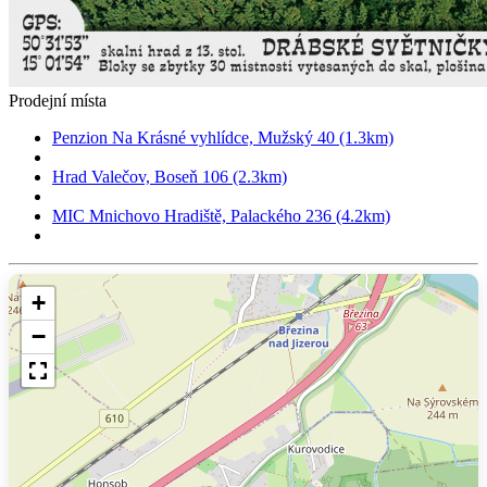
Prodejní místa
Penzion Na Krásné vyhlídce, Mužský 40 (1.3km)
Hrad Valečov, Boseň 106 (2.3km)
MIC Mnichovo Hradiště, Palackého 236 (4.2km)
+
−