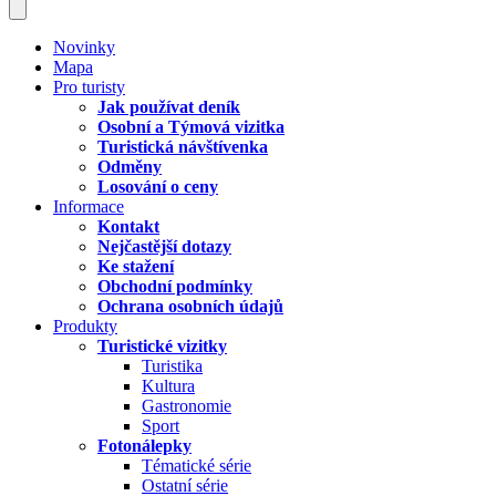
Novinky
Mapa
Pro turisty
Jak používat deník
Osobní a Týmová vizitka
Turistická návštívenka
Odměny
Losování o ceny
Informace
Kontakt
Nejčastější dotazy
Ke stažení
Obchodní podmínky
Ochrana osobních údajů
Produkty
Turistické vizitky
Turistika
Kultura
Gastronomie
Sport
Fotonálepky
Tématické série
Ostatní série