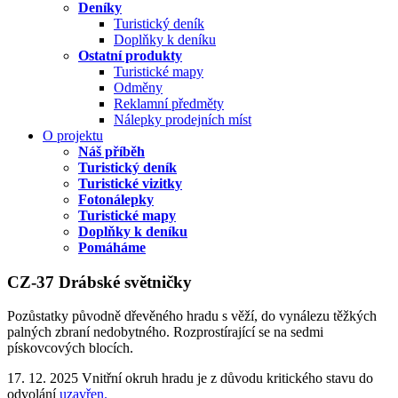
Deníky
Turistický deník
Doplňky k deníku
Ostatní produkty
Turistické mapy
Odměny
Reklamní předměty
Nálepky prodejních míst
O projektu
Náš příběh
Turistický deník
Turistické vizitky
Fotonálepky
Turistické mapy
Doplňky k deníku
Pomáháme
CZ-37 Drábské světničky
Pozůstatky původně dřevěného hradu s věží, do vynálezu těžkých
palných zbraní nedobytného. Rozprostírající se na sedmi
pískovcových blocích.
17. 12. 2025 Vnitřní okruh hradu je z důvodu kritického stavu do
odvolání
uzavřen.