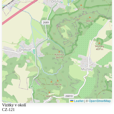
Leaflet
|
©
OpenStreetMap
Vizitky v okolí
CZ-121