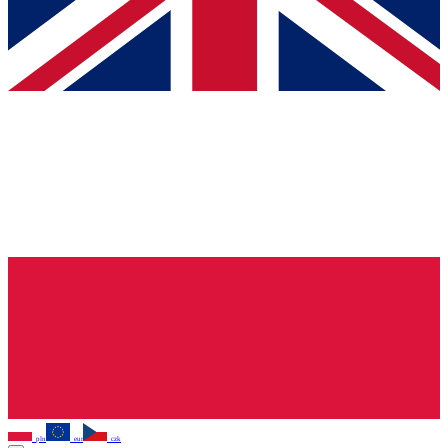
pln
eur
czk