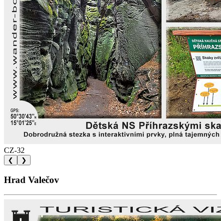
CZ-32
❮
❯
Hrad Valečov