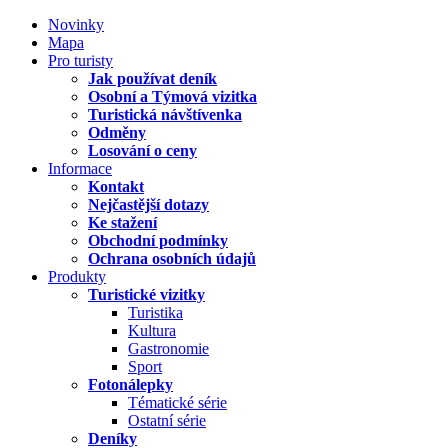
Novinky
Mapa
Pro turisty
Jak používat deník
Osobní a Týmová vizitka
Turistická návštívenka
Odměny
Losování o ceny
Informace
Kontakt
Nejčastější dotazy
Ke stažení
Obchodní podmínky
Ochrana osobních údajů
Produkty
Turistické vizitky
Turistika
Kultura
Gastronomie
Sport
Fotonálepky
Tématické série
Ostatní série
Deníky