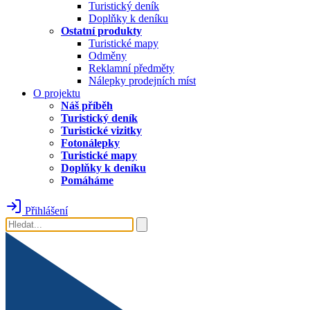
Turistický deník
Doplňky k deníku
Ostatní produkty
Turistické mapy
Odměny
Reklamní předměty
Nálepky prodejních míst
O projektu
Náš příběh
Turistický deník
Turistické vizitky
Fotonálepky
Turistické mapy
Doplňky k deníku
Pomáháme
Přihlášení