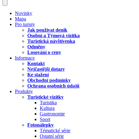
Novinky
Mapa
Pro turisty
Jak používat deník
Osobní a Týmová vizitka
Turistická návštívenka
Odměny
Losování o ceny
Informace
Kontakt
Nejčastější dotazy
Ke stažení
Obchodní podmínky
Ochrana osobních údajů
Produkty
Turistické vizitky
Turistika
Kultura
Gastronomie
Sport
Fotonálepky
Tématické série
Ostatní série