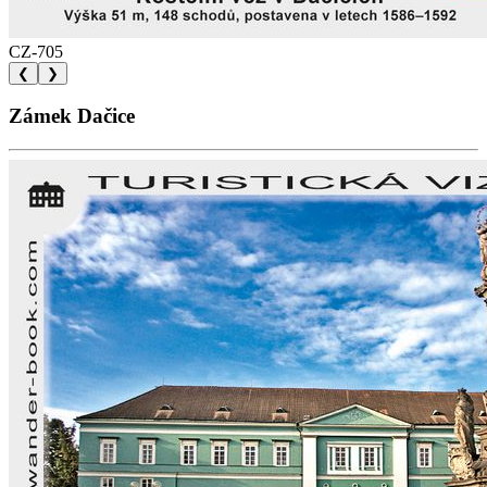
CZ-705
❮
❯
Zámek Dačice