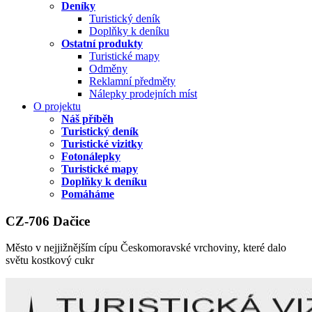
Deníky
Turistický deník
Doplňky k deníku
Ostatní produkty
Turistické mapy
Odměny
Reklamní předměty
Nálepky prodejních míst
O projektu
Náš příběh
Turistický deník
Turistické vizitky
Fotonálepky
Turistické mapy
Doplňky k deníku
Pomáháme
CZ-706 Dačice
Město v nejjižnějším cípu Českomoravské vrchoviny, které dalo
světu kostkový cukr