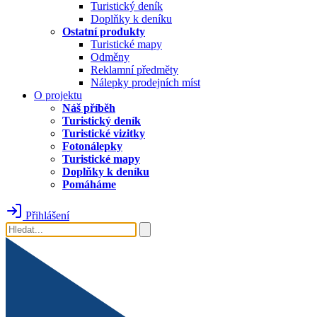
Turistický deník
Doplňky k deníku
Ostatní produkty
Turistické mapy
Odměny
Reklamní předměty
Nálepky prodejních míst
O projektu
Náš příběh
Turistický deník
Turistické vizitky
Fotonálepky
Turistické mapy
Doplňky k deníku
Pomáháme
Přihlášení