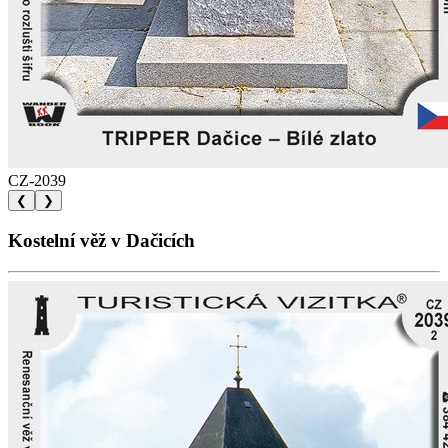
CZ-2039
❮
❯
Kostelní věž v Dačicích