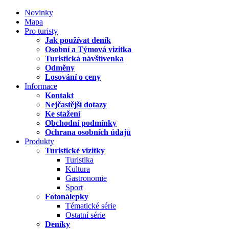
Novinky
Mapa
Pro turisty
Jak používat deník
Osobní a Týmová vizitka
Turistická návštívenka
Odměny
Losování o ceny
Informace
Kontakt
Nejčastější dotazy
Ke stažení
Obchodní podmínky
Ochrana osobních údajů
Produkty
Turistické vizitky
Turistika
Kultura
Gastronomie
Sport
Fotonálepky
Tématické série
Ostatní série
Deníky