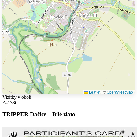
Leaflet
|
©
OpenStreetMap
Vizitky v okolí
A-1380
TRIPPER Dačice – Bílé zlato