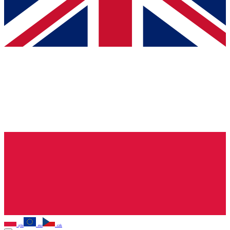
pln
eur
czk