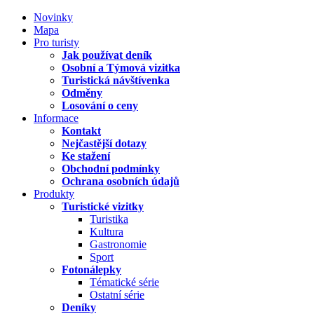
Novinky
Mapa
Pro turisty
Jak používat deník
Osobní a Týmová vizitka
Turistická návštívenka
Odměny
Losování o ceny
Informace
Kontakt
Nejčastější dotazy
Ke stažení
Obchodní podmínky
Ochrana osobních údajů
Produkty
Turistické vizitky
Turistika
Kultura
Gastronomie
Sport
Fotonálepky
Tématické série
Ostatní série
Deníky