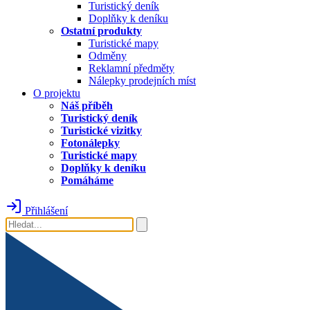
Turistický deník
Doplňky k deníku
Ostatní produkty
Turistické mapy
Odměny
Reklamní předměty
Nálepky prodejních míst
O projektu
Náš příběh
Turistický deník
Turistické vizitky
Fotonálepky
Turistické mapy
Doplňky k deníku
Pomáháme
Přihlášení