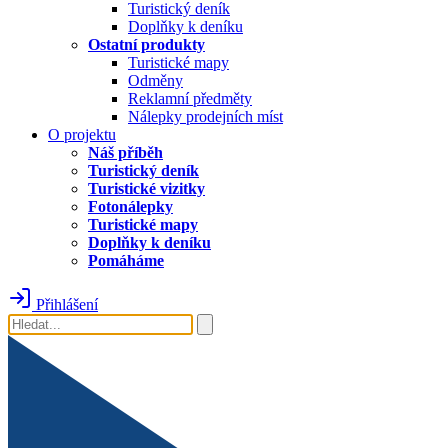
Turistický deník
Doplňky k deníku
Ostatní produkty
Turistické mapy
Odměny
Reklamní předměty
Nálepky prodejních míst
O projektu
Náš příběh
Turistický deník
Turistické vizitky
Fotonálepky
Turistické mapy
Doplňky k deníku
Pomáháme
Přihlášení