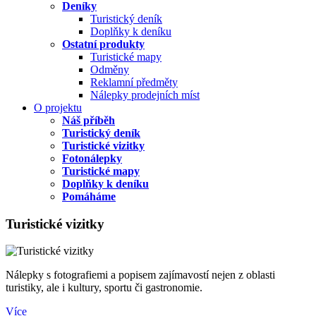
Deníky
Turistický deník
Doplňky k deníku
Ostatní produkty
Turistické mapy
Odměny
Reklamní předměty
Nálepky prodejních míst
O projektu
Náš příběh
Turistický deník
Turistické vizitky
Fotonálepky
Turistické mapy
Doplňky k deníku
Pomáháme
Turistické vizitky
Nálepky s fotografiemi a popisem zajímavostí nejen z oblasti
turistiky, ale i kultury, sportu či gastronomie.
Více