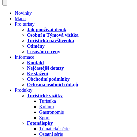
Novinky
Mapa
Pro turisty
Jak používat deník
Osobní a Týmová vizitka
Turistická návštívenka
Odměny
Losování o ceny
Informace
Kontakt
Nejčastější dotazy
Ke stažení
Obchodní podmínky
Ochrana osobních údajů
Produkty
Turistické vizitky
Turistika
Kultura
Gastronomie
Sport
Fotonálepky
Tématické série
Ostatní série