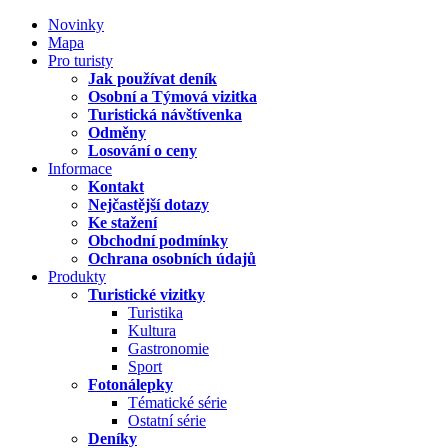
Novinky
Mapa
Pro turisty
Jak používat deník
Osobní a Týmová vizitka
Turistická návštívenka
Odměny
Losování o ceny
Informace
Kontakt
Nejčastější dotazy
Ke stažení
Obchodní podmínky
Ochrana osobních údajů
Produkty
Turistické vizitky
Turistika
Kultura
Gastronomie
Sport
Fotonálepky
Tématické série
Ostatní série
Deníky