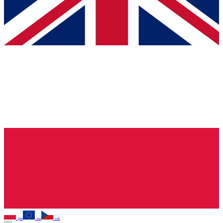
pln
eur
czk