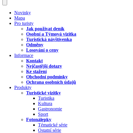
Novinky
Mapa
Pro turisty
Jak používat deník
Osobní a Týmová vizitka
Turistická návštívenka
Odměny
Losování o ceny
Informace
Kontakt
Nejčastější dotazy
Ke stažení
Obchodní podmínky
Ochrana osobních údajů
Produkty
Turistické vizitky
Turistika
Kultura
Gastronomie
Sport
Fotonálepky
Tématické série
Ostatní série