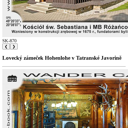
SK-870
❮
❯
Lovecký zámeček Hohenlohe v Tatranské Javorině