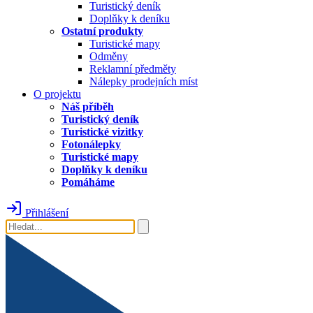
Turistický deník
Doplňky k deníku
Ostatní produkty
Turistické mapy
Odměny
Reklamní předměty
Nálepky prodejních míst
O projektu
Náš příběh
Turistický deník
Turistické vizitky
Fotonálepky
Turistické mapy
Doplňky k deníku
Pomáháme
Přihlášení