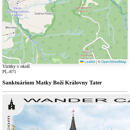
Leaflet
|
©
OpenStreetMap
Vizitky v okolí
PL-871
Sanktuárium Matky Boží Královny Tater