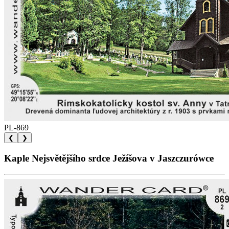
PL-869
❮
❯
Kaple Nejsvětějšího srdce Ježíšova v Jaszczurówce