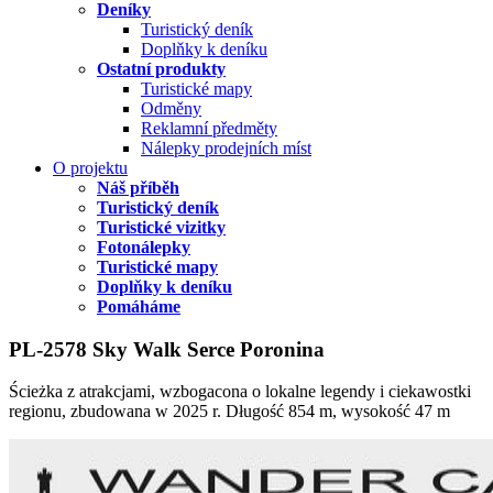
Deníky
Turistický deník
Doplňky k deníku
Ostatní produkty
Turistické mapy
Odměny
Reklamní předměty
Nálepky prodejních míst
O projektu
Náš příběh
Turistický deník
Turistické vizitky
Fotonálepky
Turistické mapy
Doplňky k deníku
Pomáháme
PL-2578 Sky Walk Serce Poronina
Ścieżka z atrakcjami, wzbogacona o lokalne legendy i ciekawostki
regionu, zbudowana w 2025 r. Długość 854 m, wysokość 47 m