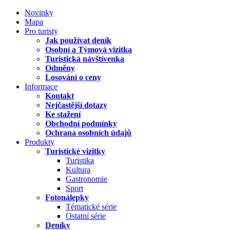
Novinky
Mapa
Pro turisty
Jak používat deník
Osobní a Týmová vizitka
Turistická návštívenka
Odměny
Losování o ceny
Informace
Kontakt
Nejčastější dotazy
Ke stažení
Obchodní podmínky
Ochrana osobních údajů
Produkty
Turistické vizitky
Turistika
Kultura
Gastronomie
Sport
Fotonálepky
Tématické série
Ostatní série
Deníky