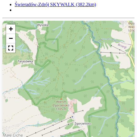
Świeradów-Zdrój SKYWALK (382.2km)
+
−