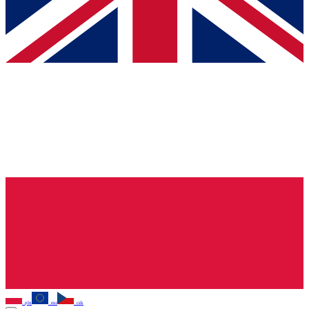
pln
eur
czk